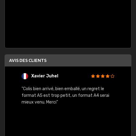
AVIS DES CLIENTS
Xavier Juhel
G
"Colis bien arrivé, bien emballé, un regret le
"Le si
format A5 est trop petit, un format A4 serai
sont l
mieux venu. Merci"
palett
compre
bien p