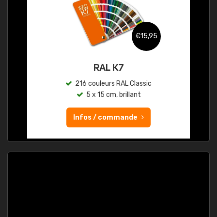
€15,95
RAL K7
216 couleurs RAL Classic
5 x 15 cm, brillant
Infos / commande