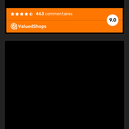
463
commentaires
9,0