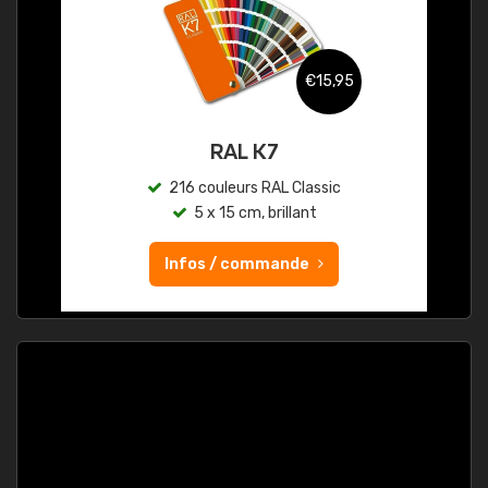
€15,95
RAL K7
216 couleurs RAL Classic
5 x 15 cm, brillant
Infos / commande