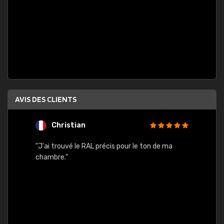
AVIS DES CLIENTS
Christian
F
 quels
"J'ai trouvé le RAL précis pour le ton de ma
"Bien 
rs
chambre."
. On ne
est
."