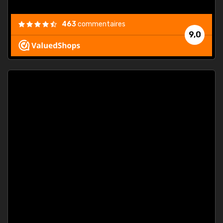
463
commentaires
9,0