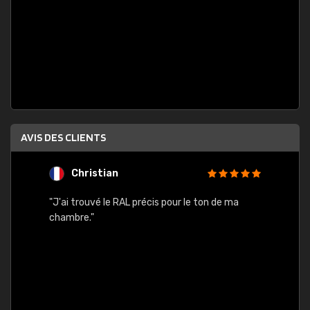
AVIS DES CLIENTS
Christian
F
 quels
"J'ai trouvé le RAL précis pour le ton de ma
"Bien 
rs
chambre."
. On ne
est
."