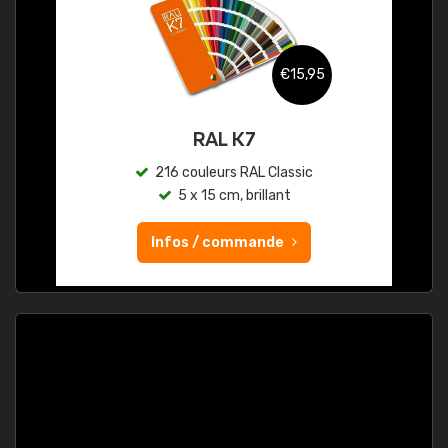
€15,95
RAL K7
216 couleurs RAL Classic
5 x 15 cm, brillant
Infos / commande