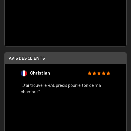
AVIS DES CLIENTS
Christian
F
 quels
"J'ai trouvé le RAL précis pour le ton de ma
"Bien 
rs
chambre."
. On ne
est
."