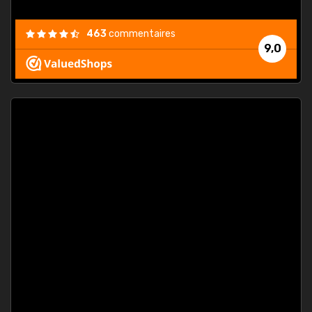
463
commentaires
9,0