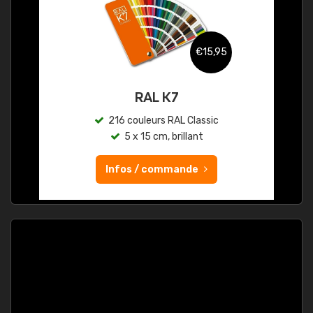
€15,95
RAL K7
216 couleurs RAL Classic
5 x 15 cm, brillant
Infos / commande