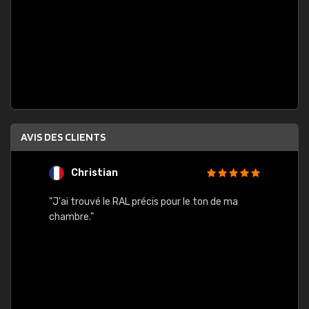
AVIS DES CLIENTS
Christian
F
 quels
"J'ai trouvé le RAL précis pour le ton de ma
"Bien 
rs
chambre."
. On ne
est
."