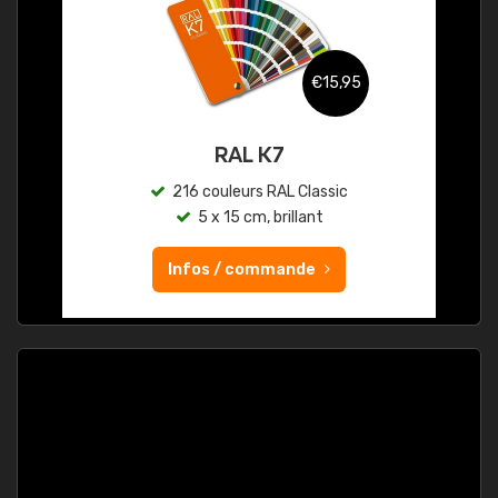
€15,95
RAL K7
216 couleurs RAL Classic
5 x 15 cm, brillant
Infos / commande