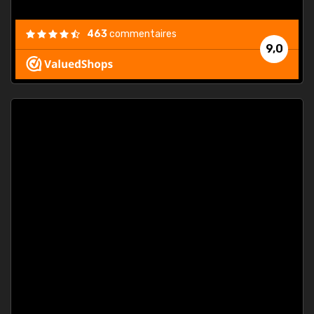
463
commentaires
9,0