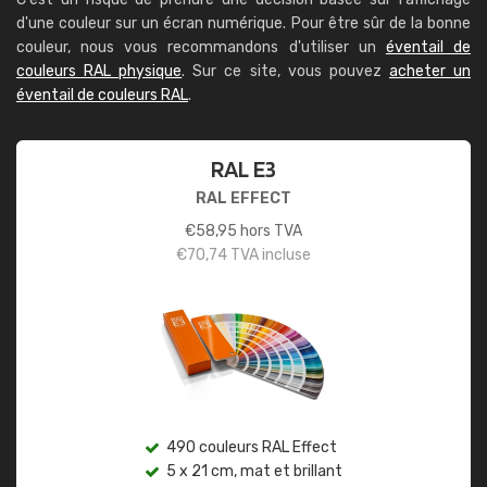
d'une couleur sur un écran numérique. Pour être sûr de la bonne
couleur, nous vous recommandons d'utiliser un
éventail de
couleurs RAL physique
. Sur ce site, vous pouvez
acheter un
éventail de couleurs RAL
.
RAL E3
RAL EFFECT
€
58,95
hors TVA
€
70,74
TVA incluse
490 couleurs RAL Effect
5 x 21 cm, mat et brillant