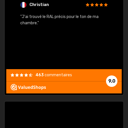
Christian
F
 quels
"J'ai trouvé le RAL précis pour le ton de ma
"Bien 
rs
chambre."
. On ne
est
."
463
commentaires
9,0