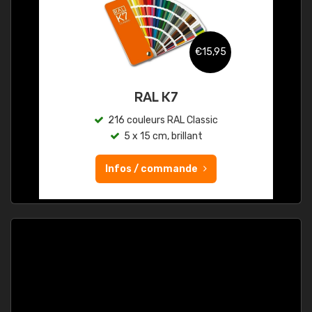
€15,95
RAL K7
216 couleurs RAL Classic
5 x 15 cm, brillant
Infos / commande