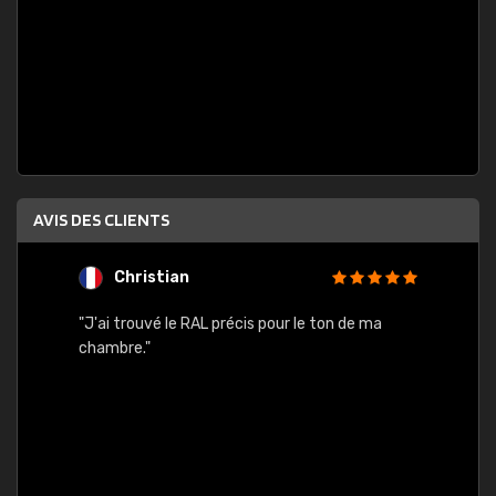
AVIS DES CLIENTS
Christian
F
 quels
"J'ai trouvé le RAL précis pour le ton de ma
"Bien 
rs
chambre."
. On ne
est
."