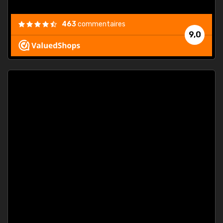
463
commentaires
9,0