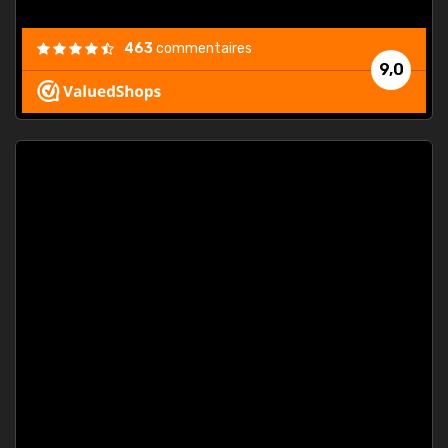
463
commentaires
9,0