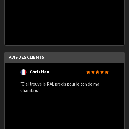
AVIS DES CLIENTS
Christian
F
 quels
"J'ai trouvé le RAL précis pour le ton de ma
"Bien 
rs
chambre."
. On ne
est
."