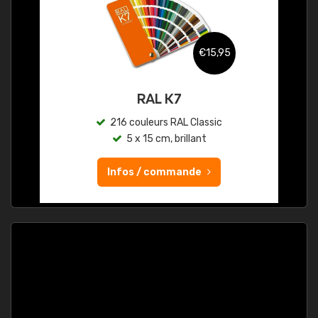
€15,95
RAL K7
216 couleurs RAL Classic
5 x 15 cm, brillant
Infos / commande