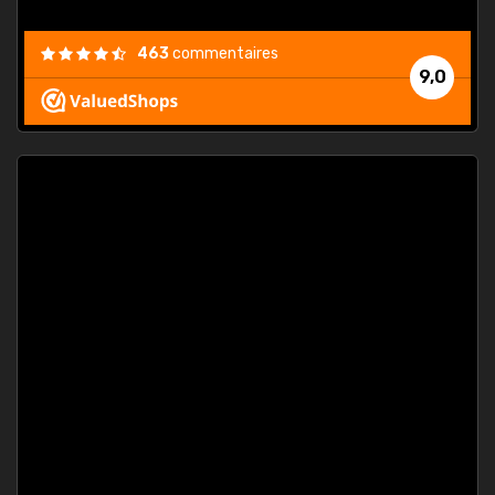
463
commentaires
9,0