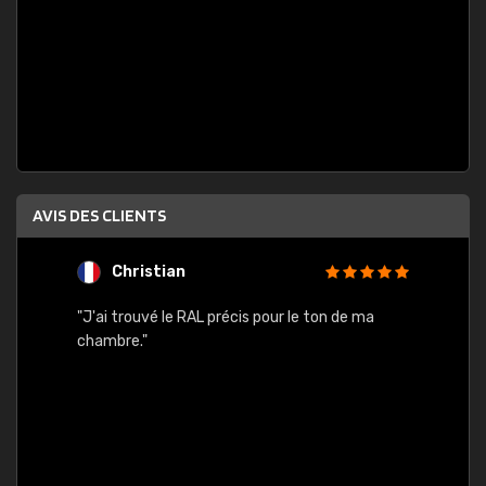
AVIS DES CLIENTS
Christian
F
 quels
"J'ai trouvé le RAL précis pour le ton de ma
"Bien 
rs
chambre."
. On ne
est
."