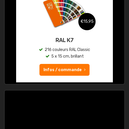
€15,95
RAL K7
216 couleurs RAL Classic
5 x 15 cm, brillant
Infos / commande