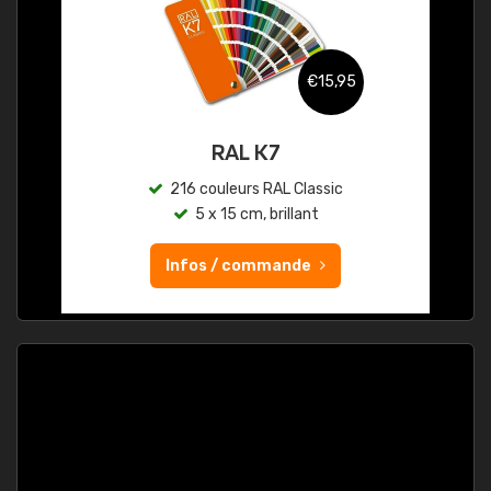
€15,95
RAL K7
216 couleurs RAL Classic
5 x 15 cm, brillant
Infos / commande