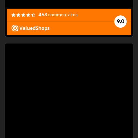
463
commentaires
9,0