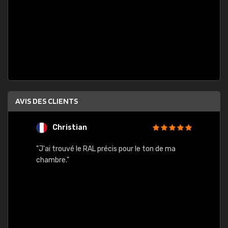
AVIS DES CLIENTS
Christian
F
 quels
"J'ai trouvé le RAL précis pour le ton de ma
"Bien 
rs
chambre."
. On ne
est
."