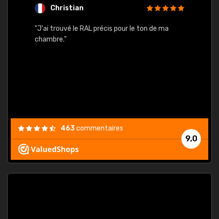
Christian
F
 quels
"J'ai trouvé le RAL précis pour le ton de ma
"Bien 
rs
chambre."
. On ne
est
."
463
commentaires
9,0