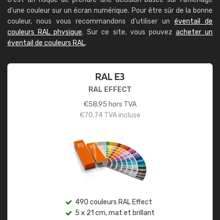
d'une couleur sur un écran numérique. Pour être sûr de la bonne
couleur, nous vous recommandons d'utiliser un
éventail de
couleurs RAL physique
. Sur ce site, vous pouvez
acheter un
éventail de couleurs RAL
.
RAL E3
RAL EFFECT
€
58,95
hors TVA
€
70,74
TVA incluse
490 couleurs RAL Effect
5 x 21 cm, mat et brillant