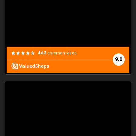
. On ne
est
."
463
commentaires
9,0