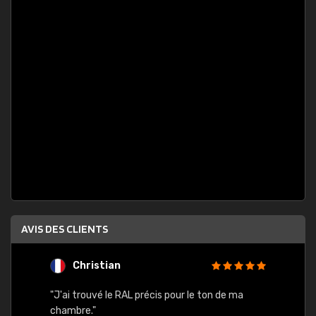
AVIS DES CLIENTS
Christian
F
 quels
"J'ai trouvé le RAL précis pour le ton de ma
"Bien 
rs
chambre."