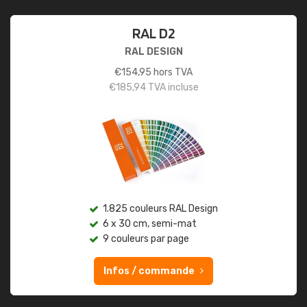
RAL D2
RAL DESIGN
€
154,95
hors TVA
€
185,94
TVA incluse
1.825 couleurs RAL Design
6 x 30 cm, semi-mat
9 couleurs par page
Infos / commande