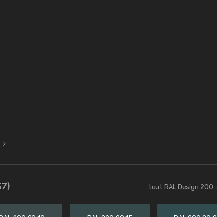
L
57)
tout RAL Design 200 