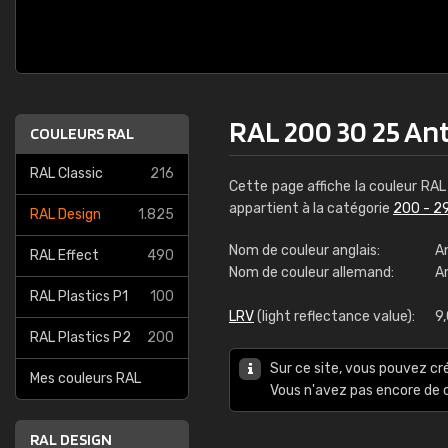
RAL 200 30 25 An
COULEURS RAL
RAL Classic
216
Cette page affiche la couleur RA
appartient à la catégorie
200 - 2
RAL Design
1.825
Nom de couleur anglais:
A
RAL Effect
490
Nom de couleur allemand:
An
RAL Plastics P1
100
LRV
(light reflectance value):
9
RAL Plastics P2
200
Sur ce site, vous pouvez cr
Mes couleurs RAL
Vous n'avez pas encore d
RAL DESIGN