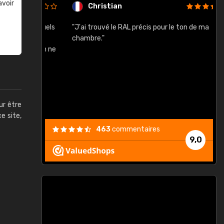
avoir
Christian
rement quels
"J'ai trouvé le RAL précis pour le ton de ma
"
lusieurs
chambre."
, etc. On ne
son s'est
vient."
ur être
ce site,
463
commentaires
9,0