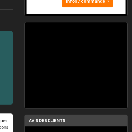
Infos / commande
AVIS DES CLIENTS
ques.
ndons