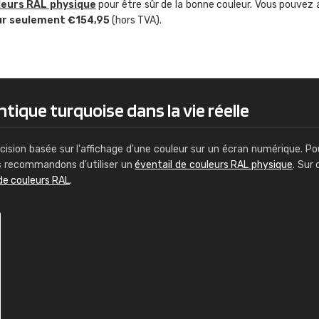
leurs RAL physique
pour être sûr de la bonne couleur. Vous pouvez 
Guillaume Euvrard
ur seulement €154,95
(hors TVA).
"Le site ne permet pas de voir clai
sont les produits disponibles. Il y a p
palettes de couleurs: Classic, Design
comprend pas qui est quoi. La livrai
bien passé et le produit reçu me con
tique turquoise dans la vie réelle
cision basée sur l'affichage d'une couleur sur un écran numérique. Po
us recommandons d'utiliser un
éventail de couleurs RAL physique
. Sur 
de couleurs RAL
.