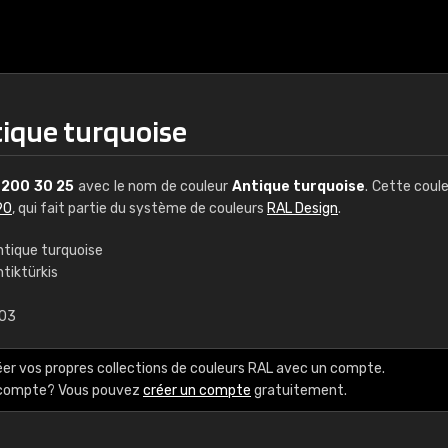
tique turquoise
L
200 30 25
avec le nom de couleur
Antique turquoise
. Cette coul
90
, qui fait partie du système de couleurs
RAL Design
.
ntique turquoise
tiktürkis
€15
,03
RAL K7 à base d'e
éer vos propres collections de couleurs RAL avec un compte.
216 couleurs RAL Class
e compte? Vous pouvez
créer un compte
gratuitement.
5 x 15 cm, brillant