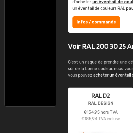
d'acheter
un éventail de cou
un éventail de couleurs RAL
po
Infos / commande
Voir RAL 200 30 25 An
C'est un risque de prendre une dé
sûr de la bonne couleur, nous vo
vous pouvez
acheter un éventail 
RAL D2
RAL DESIGN
€
154,95
hors TVA
€
185,94
TVA incluse