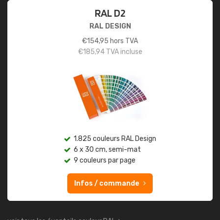
RAL D2
RAL DESIGN
€
154,95
hors TVA
€
185,94
TVA incluse
1.825 couleurs RAL Design
6 x 30 cm, semi-mat
9 couleurs par page
Infos / commande