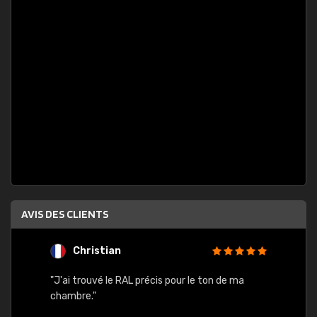
AVIS DES CLIENTS
Christian
F
 quels
"J'ai trouvé le RAL précis pour le ton de ma
"Bien 
rs
chambre."
. On ne