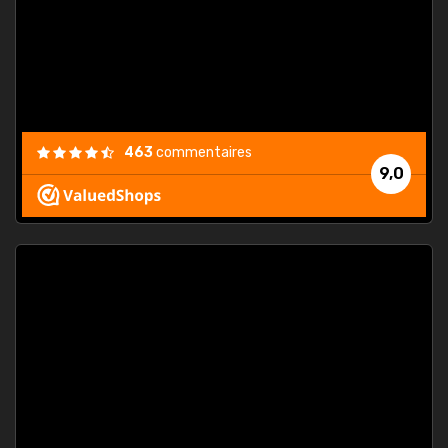
est
."
463
commentaires
9,0