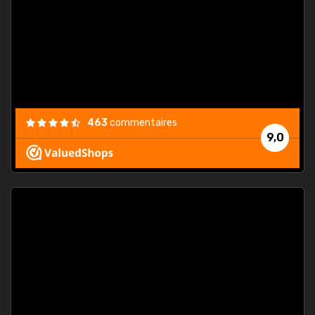
. On ne
est
."
463
commentaires
9,0