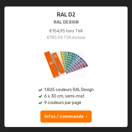
RAL D2
RAL DESIGN
€
154,95
hors TVA
€
185,94
TVA incluse
1.825 couleurs RAL Design
6 x 30 cm, semi-mat
9 couleurs par page
Infos / commande