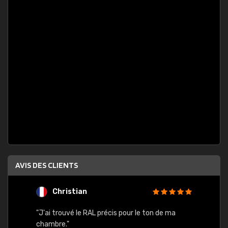
AVIS DES CLIENTS
Christian
F
 quels
"J'ai trouvé le RAL précis pour le ton de ma
"Bien 
rs
chambre."