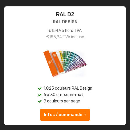
RAL D2
RAL DESIGN
€
154,95
hors TVA
€
185,94
TVA incluse
1.825 couleurs RAL Design
6 x 30 cm, semi-mat
9 couleurs par page
Infos / commande