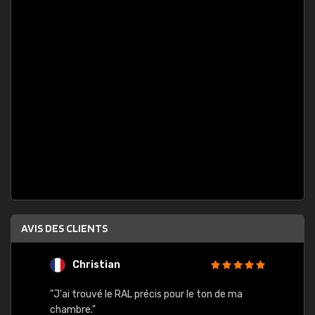
AVIS DES CLIENTS
Christian
F
 quels
"J'ai trouvé le RAL précis pour le ton de ma
"Bien 
rs
chambre."