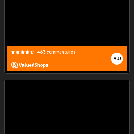
. On ne
est
."
463
commentaires
9,0