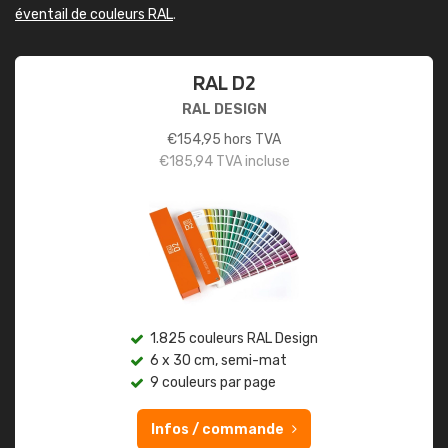
éventail de couleurs RAL
.
RAL D2
RAL DESIGN
€
154,95
hors TVA
€
185,94
TVA incluse
1.825 couleurs RAL Design
6 x 30 cm, semi-mat
9 couleurs par page
Infos / commande