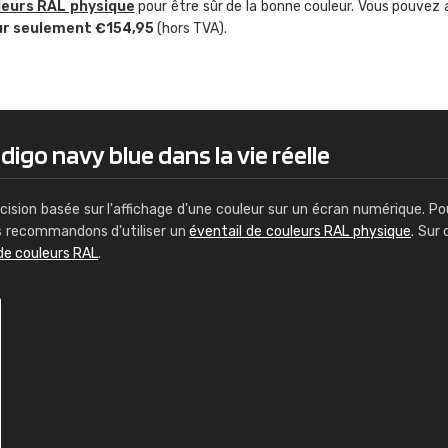
leurs RAL physique
pour être sûr de la bonne couleur. Vous pouvez 
Guillaume Euvrard
ur seulement €154,95
(hors TVA).
"Le site ne permet pas de voir clai
sont les produits disponibles. Il y a p
palettes de couleurs: Classic, Design
comprend pas qui est quoi. La livrai
bien passé et le produit reçu me con
digo navy blue dans la vie réelle
cision basée sur l'affichage d'une couleur sur un écran numérique. Po
us recommandons d'utiliser un
éventail de couleurs RAL physique
. Sur 
de couleurs RAL
.