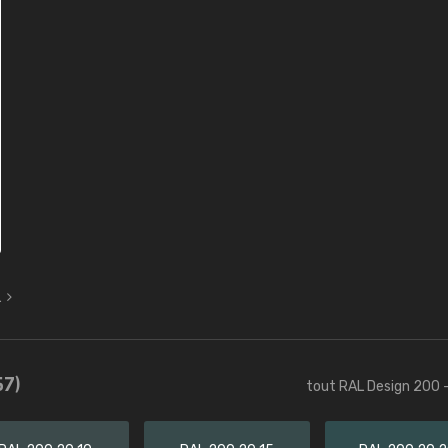
L
57)
tout RAL Design 200 