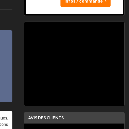
Infos / commande
AVIS DES CLIENTS
ques.
ndons