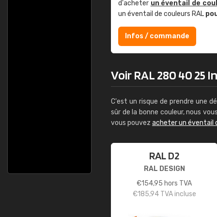
d'acheter
un éventail de cou
un éventail de couleurs RAL
po
Infos / commande
Voir RAL 280 40 25 In
C'est un risque de prendre une dé
sûr de la bonne couleur, nous vo
vous pouvez
acheter un éventail 
RAL D2
RAL DESIGN
€
154,95
hors TVA
€
185,94
TVA incluse