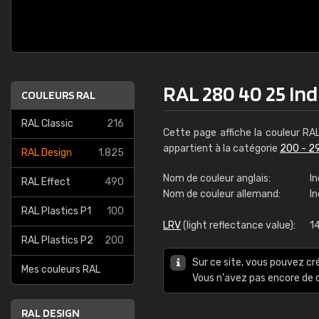
RAL 280 40 25 Ind
COULEURS RAL
RAL Classic
216
Cette page affiche la couleur RA
appartient à la catégorie
200 - 2
RAL Design
1.825
Nom de couleur anglais:
In
RAL Effect
490
Nom de couleur allemand:
I
RAL Plastics P1
100
LRV
(light reflectance value):
1
RAL Plastics P2
200
Sur ce site, vous pouvez cr
Mes couleurs RAL
Vous n'avez pas encore d
RAL DESIGN