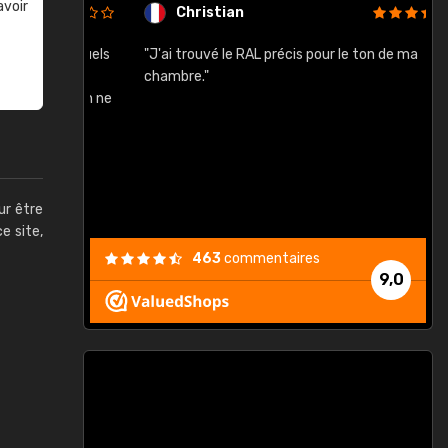
avoir
Christian
rement quels
"J'ai trouvé le RAL précis pour le ton de ma
"
lusieurs
chambre."
, etc. On ne
son s'est
vient."
ur être
ce site,
463
commentaires
9,0