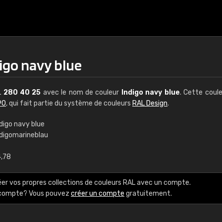
igo navy blue
L
280 40 25
avec le nom de couleur
Indigo navy blue
. Cette coul
90
, qui fait partie du système de couleurs
RAL Design
.
digo navy blue
ndigomarineblau
€15
4,78
RAL K7 à base d'e
éer vos propres collections de couleurs RAL avec un compte.
216 couleurs RAL Class
e compte? Vous pouvez
créer un compte
gratuitement.
5 x 15 cm, brillant