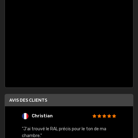
AVIS DES CLIENTS
Christian
F
 quels
"J'ai trouvé le RAL précis pour le ton de ma
"Bien 
rs
chambre."