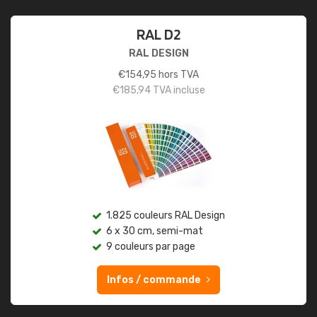
RAL D2
RAL DESIGN
€
154,95
hors TVA
€
185,94
TVA incluse
1.825 couleurs RAL Design
6 x 30 cm, semi-mat
9 couleurs par page
Infos / commande