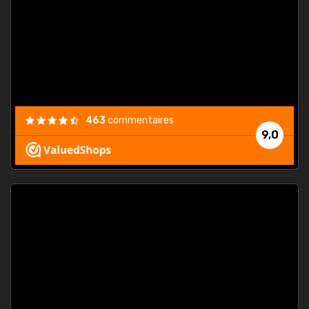
. On ne
est
."
463
commentaires
9,0