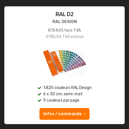
RAL D2
RAL DESIGN
€
154,95
hors TVA
€
185,94
TVA incluse
1.825 couleurs RAL Design
6 x 30 cm, semi-mat
9 couleurs par page
Infos / commande