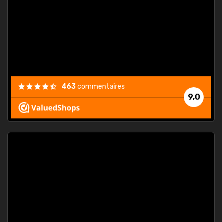
. On ne
est
."
463
commentaires
9,0