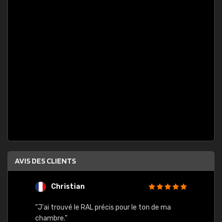
AVIS DES CLIENTS
Christian
F
 quels
"J'ai trouvé le RAL précis pour le ton de ma
"Bien 
rs
chambre."