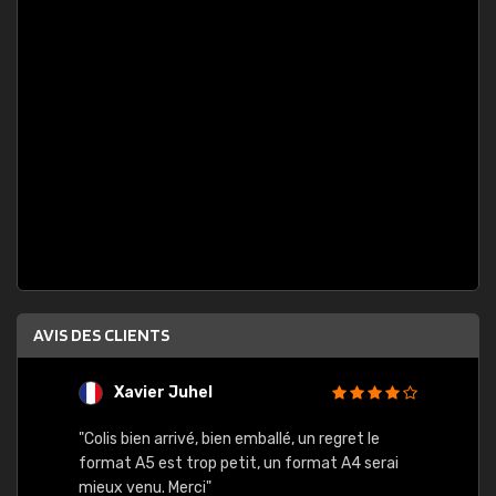
AVIS DES CLIENTS
Xavier Juhel
G
"Colis bien arrivé, bien emballé, un regret le
"Le si
format A5 est trop petit, un format A4 serai
sont l
mieux venu. Merci"
palett