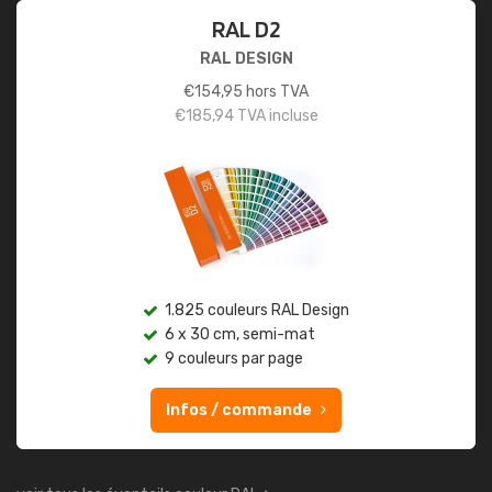
RAL D2
RAL DESIGN
€
154,95
hors TVA
€
185,94
TVA incluse
1.825 couleurs RAL Design
6 x 30 cm, semi-mat
9 couleurs par page
Infos / commande