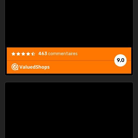
. On ne
est
."
463
commentaires
9,0