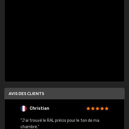
AVIS DES CLIENTS
Christian
F
 quels
"J'ai trouvé le RAL précis pour le ton de ma
"Bien 
rs
chambre."