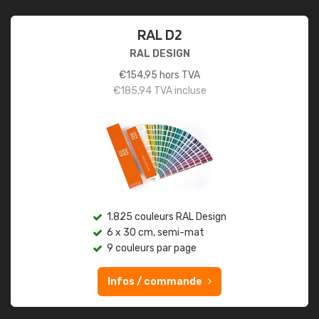
RAL D2
RAL DESIGN
€
154,95
hors TVA
€
185,94
TVA incluse
1.825 couleurs RAL Design
6 x 30 cm, semi-mat
9 couleurs par page
Infos / commande