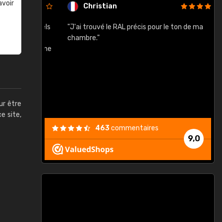
avoir
Christian
rement quels
"J'ai trouvé le RAL précis pour le ton de ma
"
lusieurs
chambre."
, etc. On ne
son s'est
vient."
ur être
ce site,
463
commentaires
9,0