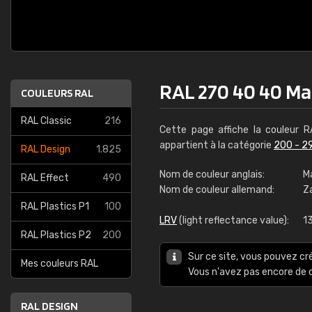
RAL 270 40 40 Ma
COULEURS RAL
RAL Classic
216
Cette page affiche la couleur 
appartient à la catégorie
200 - 2
RAL Design
1.825
Nom de couleur anglais:
M
RAL Effect
490
Nom de couleur allemand:
Z
RAL Plastics P1
100
LRV
(light reflectance value):
1
RAL Plastics P2
200
Sur ce site, vous pouvez cr
Mes couleurs RAL
Vous n'avez pas encore d
RAL DESIGN