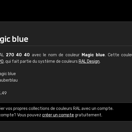
gic blue
RAL
270 40 40
avec le nom de couleur
Magic blue
. Cette coul
90
, qui fait partie du système de couleurs
RAL Design
.
agic blue
auberblau
€15
3,49
RAL K7 à base d'e
éer vos propres collections de couleurs RAL avec un compte.
216 couleurs RAL Class
e compte? Vous pouvez
créer un compte
gratuitement.
5 x 15 cm, brillant