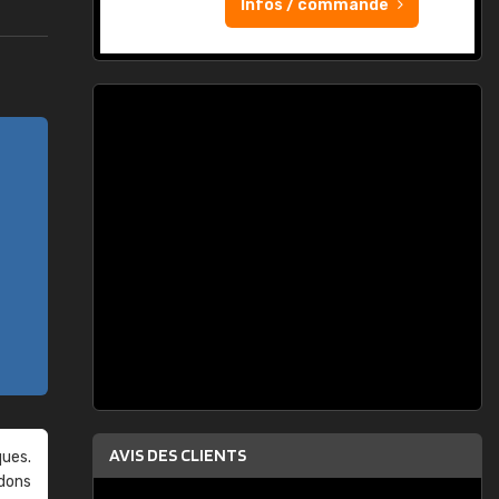
Infos / commande
AVIS DES CLIENTS
ques.
ndons