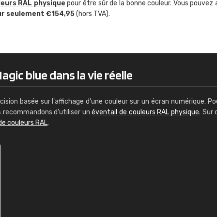
leurs RAL physique
pour être sûr de la bonne couleur. Vous pouvez 
Guillaume Euvrard
ur seulement €154,95
(hors TVA).
"Le site ne permet pas de voir clai
sont les produits disponibles. Il y a p
palettes de couleurs: Classic, Design
comprend pas qui est quoi. La livrai
bien passé et le produit reçu me con
gic blue dans la vie réelle
cision basée sur l'affichage d'une couleur sur un écran numérique. Po
us recommandons d'utiliser un
éventail de couleurs RAL physique
. Sur 
de couleurs RAL
.