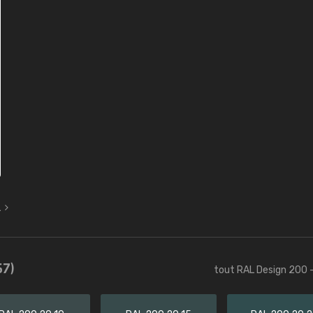
L
57)
tout RAL Design 200 