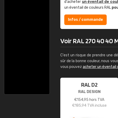
d'acheter
un éventail de cou
un éventail de couleurs RAL
po
Infos / commande
Voir RAL 270 40 40 Ma
C'est un risque de prendre une dé
sûr de la bonne couleur, nous vo
vous pouvez
acheter un éventail 
RAL D2
RAL DESIGN
€
154,95
hors TVA
€
185,94
TVA incluse