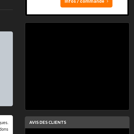
Infos / commande
AVIS DES CLIENTS
ques.
ndons