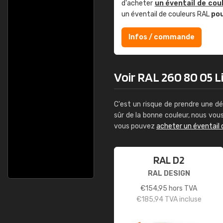
d'acheter
un éventail de cou
un éventail de couleurs RAL
po
Infos / commande
Voir RAL 260 80 05 Li
C'est un risque de prendre une dé
sûr de la bonne couleur, nous vo
vous pouvez
acheter un éventail 
RAL D2
RAL DESIGN
€
154,95
hors TVA
€
185,94
TVA incluse