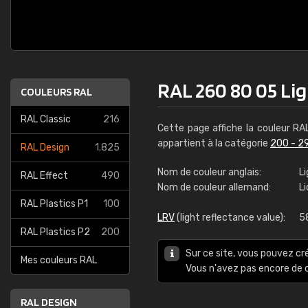
RAL 260 80 05 Lig
COULEURS RAL
RAL Classic
216
Cette page affiche la couleur R
appartient à la catégorie
200 - 2
RAL Design
1.825
Nom de couleur anglais:
Li
RAL Effect
490
Nom de couleur allemand:
L
RAL Plastics P1
100
LRV
(light reflectance value):
5
RAL Plastics P2
200
Sur ce site, vous pouvez cr
Mes couleurs RAL
Vous n'avez pas encore d
RAL DESIGN