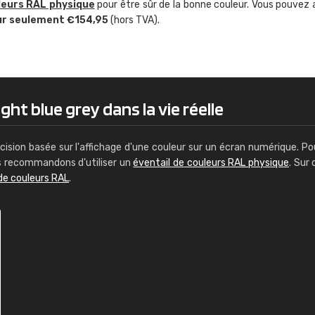
leurs RAL physique
pour être sûr de la bonne couleur. Vous pouvez 
Guillaume Euvrard
ur seulement €154,95
(hors TVA).
"Le site ne permet pas de voir clai
sont les produits disponibles. Il y a p
palettes de couleurs: Classic, Design
comprend pas qui est quoi. La livrai
bien passé et le produit reçu me con
ght blue grey dans la vie réelle
cision basée sur l'affichage d'une couleur sur un écran numérique. Po
us recommandons d'utiliser un
éventail de couleurs RAL physique
. Sur 
de couleurs RAL
.