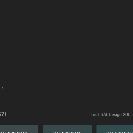
L
57)
tout RAL Design 200 