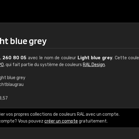
ht blue grey
AL
260 80 05
avec le nom de couleur
Light blue grey
. Cette coul
90
, qui fait partie du système de couleurs
RAL Design
.
ght blue grey
ichtblaugrau
€15
8,57
RAL K7 à base d'e
éer vos propres collections de couleurs RAL avec un compte.
216 couleurs RAL Class
e compte? Vous pouvez
créer un compte
gratuitement.
5 x 15 cm, brillant