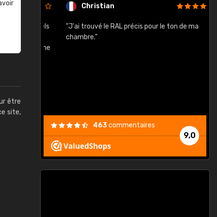
avoir
Christian
rement quels
"J'ai trouvé le RAL précis pour le ton de ma
"
lusieurs
chambre."
, etc. On ne
son s'est
vient."
ur être
ce site,
463
commentaires
9,0