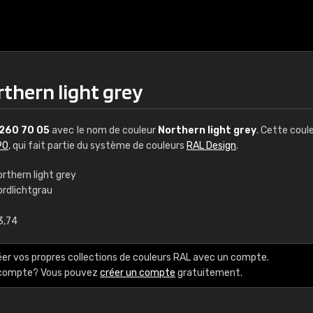
thern light grey
260 70 05
avec le nom de couleur
Northern light grey
. Cette coul
90
, qui fait partie du système de couleurs
RAL Design
.
rthern light grey
ordlichtgrau
€15
3,74
RAL K7 à base d'e
éer vos propres collections de couleurs RAL avec un compte.
216 couleurs RAL Class
e compte? Vous pouvez
créer un compte
gratuitement.
5 x 15 cm, brillant