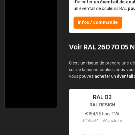
d'acheter
un éventail de cou
un éventail de couleurs RAL
po
Infos / commande
Voir RAL 260 70 05 No
C'est un risque de prendre une dé
sûr de la bonne couleur, nous vo
vous pouvez
acheter un éventail 
RAL D2
RAL DESIGN
€
154,95
hors TVA
€
185,94
TVA incluse