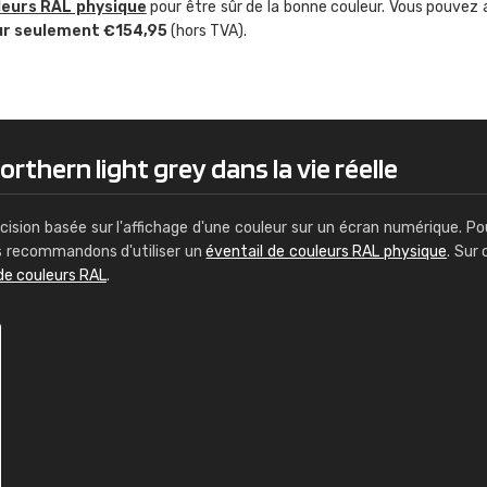
leurs RAL physique
pour être sûr de la bonne couleur. Vous pouvez 
Guillaume Euvrard
ur seulement €154,95
(hors TVA).
"Le site ne permet pas de voir clai
sont les produits disponibles. Il y a p
palettes de couleurs: Classic, Design
comprend pas qui est quoi. La livrai
bien passé et le produit reçu me con
rthern light grey dans la vie réelle
cision basée sur l'affichage d'une couleur sur un écran numérique. Po
us recommandons d'utiliser un
éventail de couleurs RAL physique
. Sur 
de couleurs RAL
.