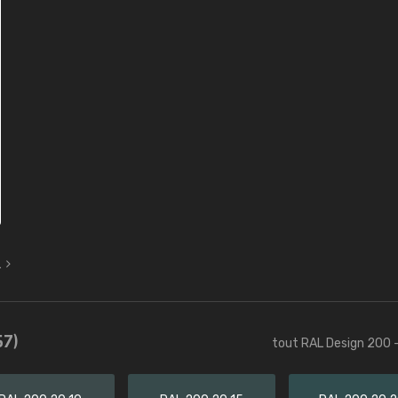
L
57)
tout RAL Design 200 