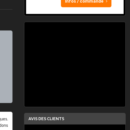
Infos / commande
AVIS DES CLIENTS
ques.
ndons