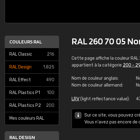
RAL 260 70 05 Nor
COULEURS RAL
RAL Classic
216
Cette page affiche la couleur RAL
appartient à la catégorie
200 - 2
RAL Design
1.825
Nom de couleur anglais:
No
RAL Effect
490
Nom de couleur allemand:
N
RAL Plastics P1
100
LRV
(light reflectance value):
4
RAL Plastics P2
200
Sur ce site, vous pouvez cr
Mes couleurs RAL
Vous n'avez pas encore d
RAL DESIGN