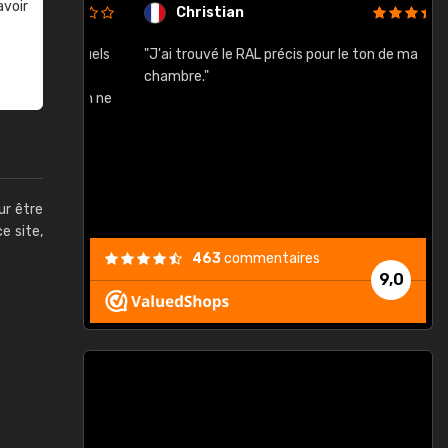
avoir
Christian
rement quels
"J'ai trouvé le RAL précis pour le ton de ma
"
lusieurs
chambre."
, etc. On ne
son s'est
vient."
ur être
ce site,
463
commentaires
9,0