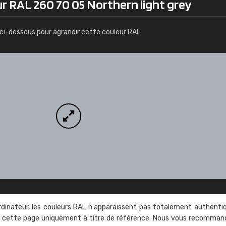
r RAL 260 70 05 Northern light grey
Infos / commande
ci-dessous pour agrandir cette couleur RAL:
rdinateur, les couleurs RAL n'apparaissent pas totalement authenti
sur cette page uniquement à titre de référence. Nous vous recomma