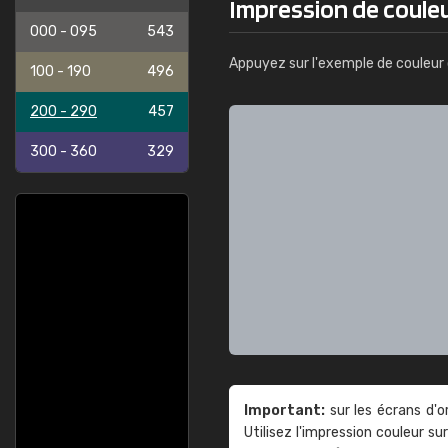
Impression de couleu
000 - 095
543
Appuyez sur l'exemple de couleur 
100 - 190
496
200 - 290
457
300 - 360
329
Important:
sur les écrans d'o
Utilisez l'impression couleur 