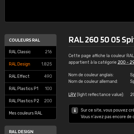
RAL 260 50 05 Sp
COULEURS RAL
RAL Classic
216
Cette page affiche la couleur RA
appartient à la catégorie
200 - 2
RAL Design
1.825
Nom de couleur anglais:
S
RAL Effect
490
Nom de couleur allemand:
S
RAL Plastics P1
100
LRV
(light reflectance value):
2
RAL Plastics P2
200
Sur ce site, vous pouvez cr
Mes couleurs RAL
Vous n'avez pas encore d
RAL DESIGN