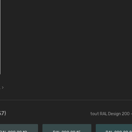
L
57)
tout RAL Design 200 