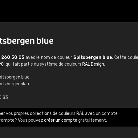
itsbergen blue
L
260 50 05
avec le nom de couleur
Spitsbergen blue
. Cette coul
90
, qui fait partie du système de couleurs
RAL Design
.
pitsbergen blue
pitzbergenblau
€15
0,83
RAL K7 à base d'e
éer vos propres collections de couleurs RAL avec un compte.
216 couleurs RAL Class
e compte? Vous pouvez
créer un compte
gratuitement.
5 x 15 cm, brillant