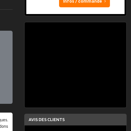
Infos / commande
AVIS DES CLIENTS
ques.
ndons