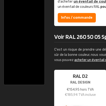
d'acheter
un éventail de cou
un éventail de couleurs RAL
po
Infos / commande
Voir RAL 260 50 05 Sp
C'est un risque de prendre une dé
sûr de la bonne couleur, nous vo
vous pouvez
acheter un éventail 
RAL D2
RAL DESIGN
€
154,95
hors TVA
€
185,94
TVA incluse