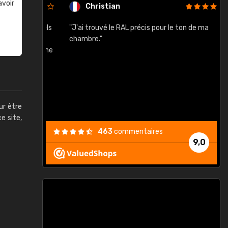
avoir
Christian
rement quels
"J'ai trouvé le RAL précis pour le ton de ma
"
lusieurs
chambre."
, etc. On ne
son s'est
vient."
ur être
ce site,
463
commentaires
9,0