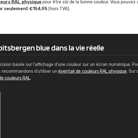
leurs RAL physique
pour être sûr de la bonne couleur. Vous pouvez 
Guillaume Euvrard
ur seulement €154,95
(hors TVA).
"Le site ne permet pas de voir clai
sont les produits disponibles. Il y a p
palettes de couleurs: Classic, Design
comprend pas qui est quoi. La livrai
bien passé et le produit reçu me con
itsbergen blue dans la vie réelle
cision basée sur l'affichage d'une couleur sur un écran numérique. Po
us recommandons d'utiliser un
éventail de couleurs RAL physique
. Sur 
de couleurs RAL
.