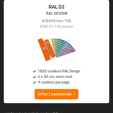
RAL D2
RAL DESIGN
€
154,95
hors TVA
€
185,94
TVA incluse
1.825 couleurs RAL Design
6 x 30 cm, semi-mat
9 couleurs par page
Infos / commande