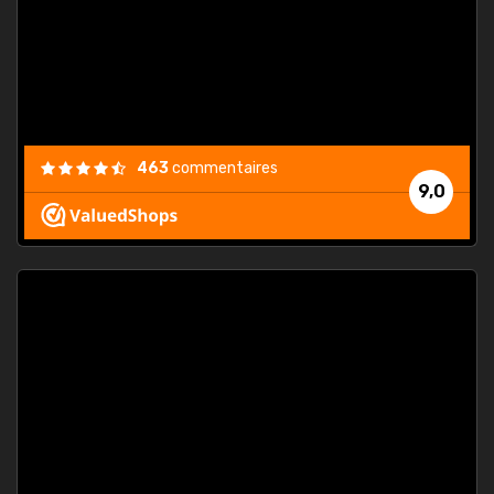
est
."
463
commentaires
9,0