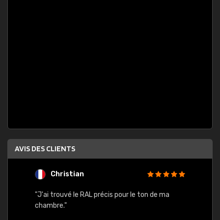
AVIS DES CLIENTS
Christian
F
 quels
"J'ai trouvé le RAL précis pour le ton de ma
"Bien 
rs
chambre."
. On ne