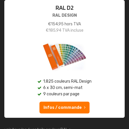
RAL D2
RAL DESIGN
€
154,95
hors TVA
€
185,94
TVA incluse
1.825 couleurs RAL Design
6 x 30 cm, semi-mat
9 couleurs par page
Infos / commande