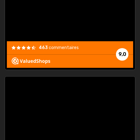
est
."
463
commentaires
9,0