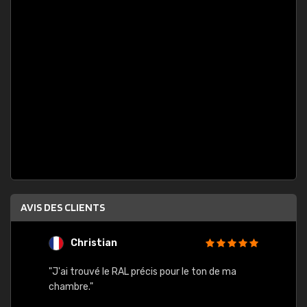
AVIS DES CLIENTS
Christian
F
 quels
"J'ai trouvé le RAL précis pour le ton de ma
"Bien 
rs
chambre."
. On ne