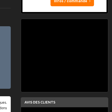
Infos / commande
AVIS DES CLIENTS
ques.
ndons