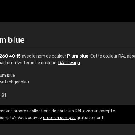
um blue
260 40 15
avec le nom de couleur
Plum blue
. Cette couleur RAL app
t partie du système de couleurs
RAL Design
.
lum blue
wetschgenblau
€15
4,81
RAL K7 à base d'e
éer vos propres collections de couleurs RAL avec un compte.
216 couleurs RAL Class
e compte? Vous pouvez
créer un compte
gratuitement.
5 x 15 cm, brillant