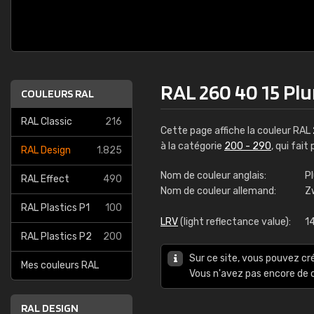
RAL 260 40 15 Pl
COULEURS RAL
RAL Classic
216
Cette page affiche la couleur RAL
à la catégorie
200 - 290
, qui fai
RAL Design
1.825
Nom de couleur anglais:
P
RAL Effect
490
Nom de couleur allemand:
Z
RAL Plastics P1
100
LRV
(light reflectance value):
1
RAL Plastics P2
200
Sur ce site, vous pouvez cr
Mes couleurs RAL
Vous n'avez pas encore d
RAL DESIGN