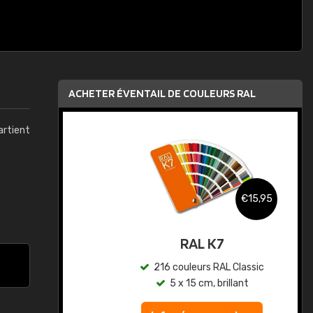
ACHETER ÉVENTAIL DE COULEURS RAL
artient
,95
€15,95
au
RAL K7
ic
216 couleurs RAL Classic
5 x 15 cm, brillant