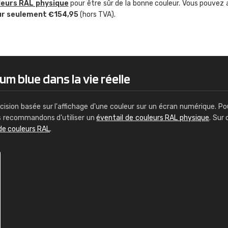
leurs RAL physique
pour être sûr de la bonne couleur. Vous pouvez 
Guillaume Euvrard
ur seulement €154,95
(hors TVA).
"Le site ne permet pas de voir clai
sont les produits disponibles. Il y a p
palettes de couleurs: Classic, Design
comprend pas qui est quoi. La livrai
bien passé et le produit reçu me con
um blue dans la vie réelle
cision basée sur l'affichage d'une couleur sur un écran numérique. Po
us recommandons d'utiliser un
éventail de couleurs RAL physique
. Sur 
de couleurs RAL
.