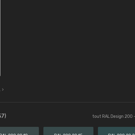
L
57)
tout RAL Design 200 