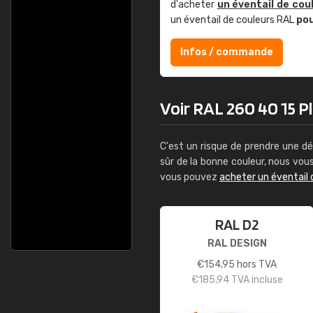
d'acheter
un éventail de cou
un éventail de couleurs RAL
po
Infos / commande
Voir RAL 260 40 15 Pl
C'est un risque de prendre une dé
sûr de la bonne couleur, nous vo
vous pouvez
acheter un éventail 
RAL D2
RAL DESIGN
€
154,95
hors TVA
€
185,94
TVA incluse