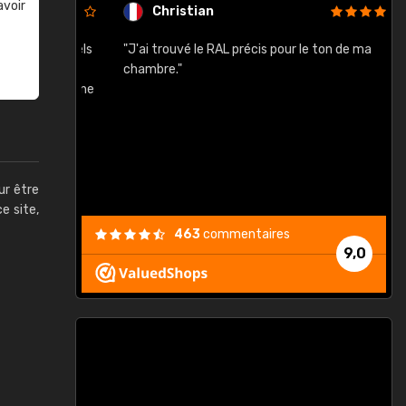
avoir
Christian
rement quels
"J'ai trouvé le RAL précis pour le ton de ma
"
lusieurs
chambre."
, etc. On ne
son s'est
vient."
ur être
ce site,
463
commentaires
9,0