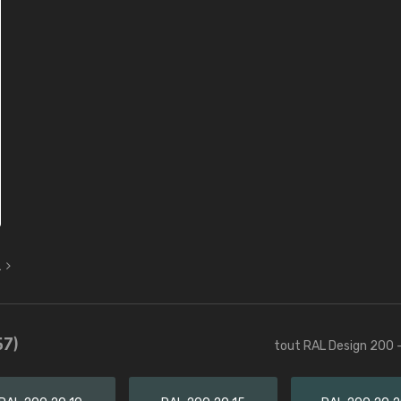
L
57)
tout RAL Design 200 