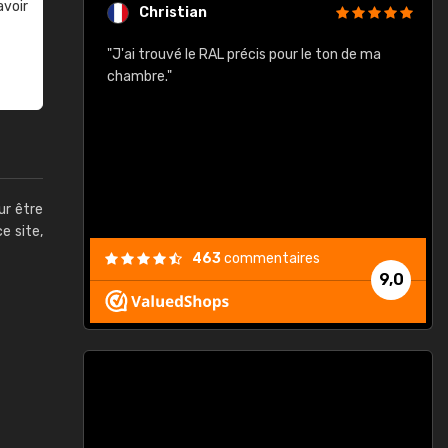
avoir
Christian
rement quels
"J'ai trouvé le RAL précis pour le ton de ma
"
lusieurs
chambre."
, etc. On ne
son s'est
vient."
ur être
ce site,
463
commentaires
9,0