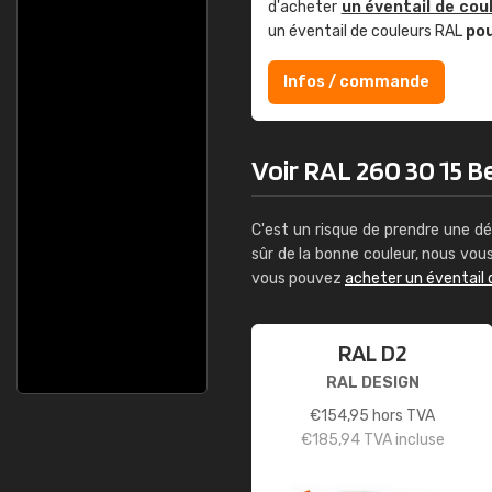
d'acheter
un éventail de cou
un éventail de couleurs RAL
po
Infos / commande
Voir RAL 260 30 15 Ber
C'est un risque de prendre une dé
sûr de la bonne couleur, nous vo
vous pouvez
acheter un éventail 
RAL D2
RAL DESIGN
€
154,95
hors TVA
€
185,94
TVA incluse