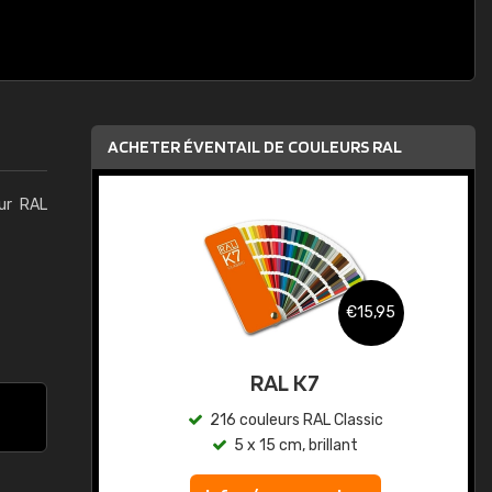
ACHETER ÉVENTAIL DE COULEURS RAL
eur RAL
,95
€15,95
au
RAL K7
ic
216 couleurs RAL Classic
5 x 15 cm, brillant