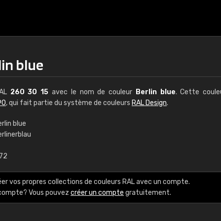
lin blue
RAL
260 30 15
avec le nom de couleur
Berlin blue
. Cette coul
90
, qui fait partie du système de couleurs
RAL Design
.
rlin blue
rlinerblau
€15
,72
RAL K7 à base d'e
éer vos propres collections de couleurs RAL avec un compte.
216 couleurs RAL Class
e compte? Vous pouvez
créer un compte
gratuitement.
5 x 15 cm, brillant