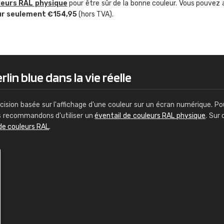
leurs RAL physique
pour être sûr de la bonne couleur. Vous pouvez 
Guillaume Euvrard
ur seulement €154,95
(hors TVA).
"Le site ne permet pas de voir clai
sont les produits disponibles. Il y a p
palettes de couleurs: Classic, Design
comprend pas qui est quoi. La livrai
bien passé et le produit reçu me con
lin blue dans la vie réelle
cision basée sur l'affichage d'une couleur sur un écran numérique. Po
us recommandons d'utiliser un
éventail de couleurs RAL physique
. Sur 
de couleurs RAL
.