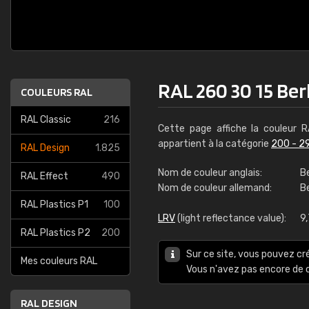
RAL 260 30 15 Ber
COULEURS RAL
RAL Classic
216
Cette page affiche la couleur 
appartient à la catégorie
200 - 2
RAL Design
1.825
Nom de couleur anglais:
Be
RAL Effect
490
Nom de couleur allemand:
Be
RAL Plastics P1
100
LRV
(light reflectance value):
9
RAL Plastics P2
200
Sur ce site, vous pouvez cr
Mes couleurs RAL
Vous n'avez pas encore d
RAL DESIGN