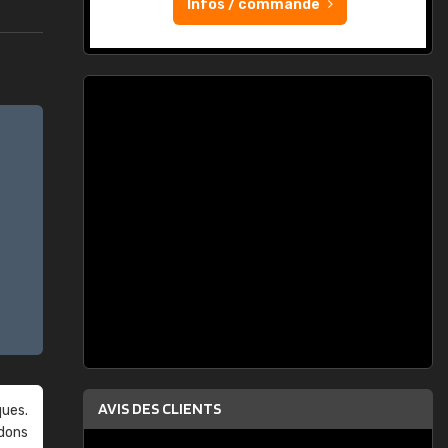
Infos / commande
AVIS DES CLIENTS
ques.
ndons