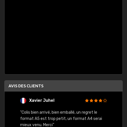
AVIS DES CLIENTS
Xavier Juhel
G
"Colis bien arrivé, bien emballé, un regret le
"Le si
format A5 est trop petit, un format A4 serai
sont l
mieux venu. Merci"
palett