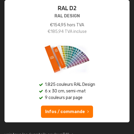
RAL D2
RAL DESIGN
€
154,95
hors TVA
€
185,94
TVA incluse
1.825 couleurs RAL Design
6 x 30 cm, semi-mat
9 couleurs par page
Infos / commande