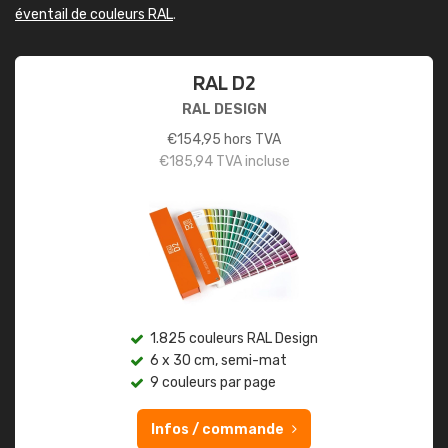
éventail de couleurs RAL
.
RAL D2
RAL DESIGN
€
154,95
hors TVA
€
185,94
TVA incluse
1.825 couleurs RAL Design
6 x 30 cm, semi-mat
9 couleurs par page
Infos / commande