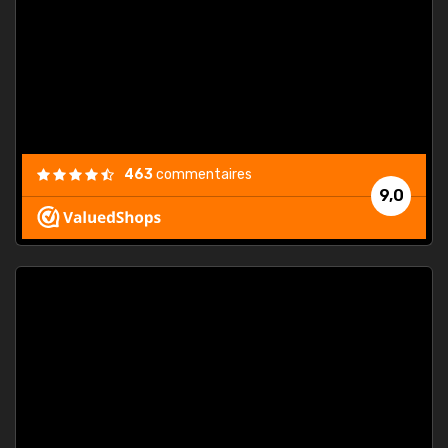
. On ne
est
."
463
commentaires
9,0