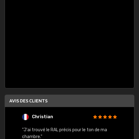
AVIS DES CLIENTS
Christian
F
 quels
"J'ai trouvé le RAL précis pour le ton de ma
"Bien 
rs
chambre."