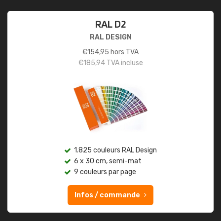
RAL D2
RAL DESIGN
€
154,95
hors TVA
€
185,94
TVA incluse
1.825 couleurs RAL Design
6 x 30 cm, semi-mat
9 couleurs par page
Infos / commande