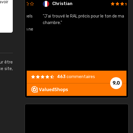
avoir
Christian
rement quels
"J'ai trouvé le RAL précis pour le ton de ma
"
lusieurs
chambre."
, etc. On ne
son s'est
vient."
ur être
ce site,
463
commentaires
9,0