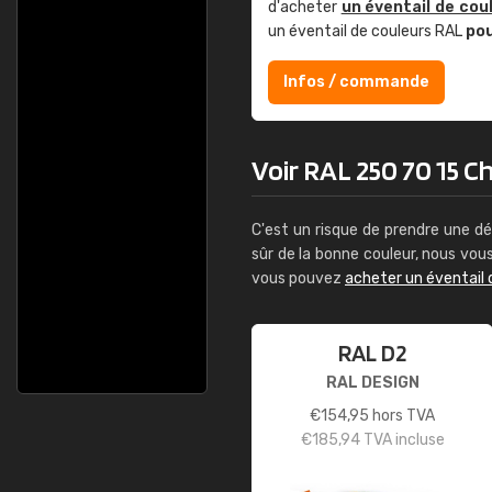
d'acheter
un éventail de cou
un éventail de couleurs RAL
po
Infos / commande
Voir RAL 250 70 15 Cha
C'est un risque de prendre une dé
sûr de la bonne couleur, nous vo
vous pouvez
acheter un éventail 
RAL D2
RAL DESIGN
€
154,95
hors TVA
€
185,94
TVA incluse