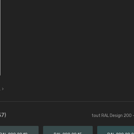
L
57)
tout RAL Design 200 