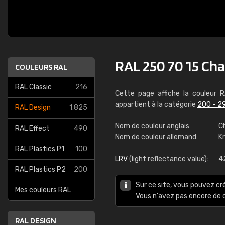
RAL 250 70 15 Cha
COULEURS RAL
RAL Classic
216
Cette page affiche la couleur
appartient à la catégorie
200 - 2
RAL Design
1.825
Nom de couleur anglais:
Ch
RAL Effect
490
Nom de couleur allemand:
K
RAL Plastics P1
100
LRV
(light reflectance value):
4
RAL Plastics P2
200
Sur ce site, vous pouvez cr
Mes couleurs RAL
Vous n'avez pas encore d
RAL DESIGN