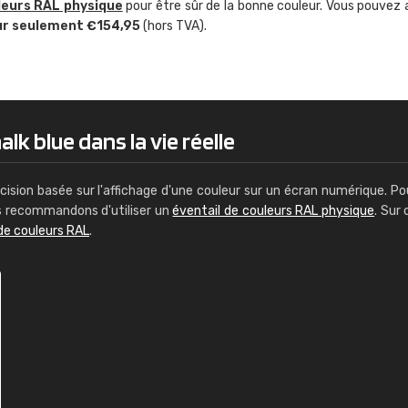
leurs RAL physique
pour être sûr de la bonne couleur. Vous pouvez 
Guillaume Euvrard
ur seulement €154,95
(hors TVA).
"Le site ne permet pas de voir clai
sont les produits disponibles. Il y a p
palettes de couleurs: Classic, Design
comprend pas qui est quoi. La livrai
bien passé et le produit reçu me con
lk blue dans la vie réelle
cision basée sur l'affichage d'une couleur sur un écran numérique. Po
us recommandons d'utiliser un
éventail de couleurs RAL physique
. Sur 
de couleurs RAL
.