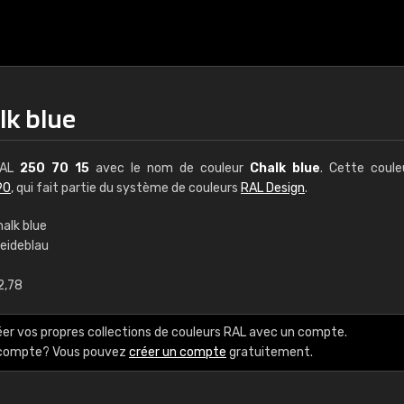
lk blue
 RAL
250 70 15
avec le nom de couleur
Chalk blue
. Cette coul
90
, qui fait partie du système de couleurs
RAL Design
.
alk blue
reideblau
€15
2,78
RAL K7 à base d'e
éer vos propres collections de couleurs RAL avec un compte.
216 couleurs RAL Class
e compte? Vous pouvez
créer un compte
gratuitement.
5 x 15 cm, brillant