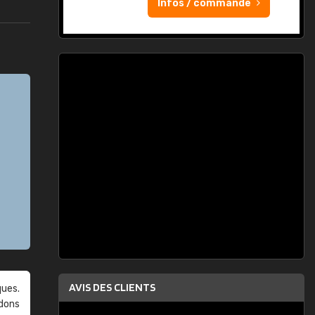
Infos / commande
AVIS DES CLIENTS
ques.
ndons