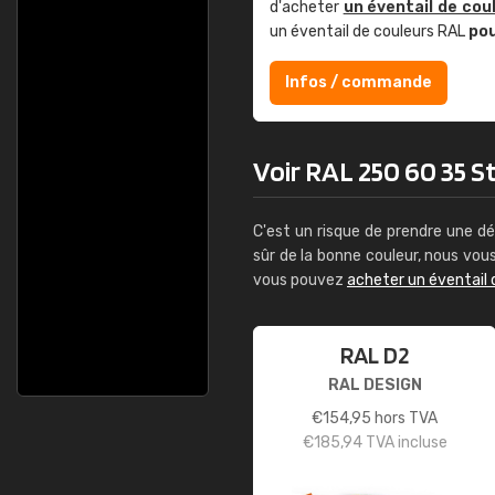
d'acheter
un éventail de cou
un éventail de couleurs RAL
po
Infos / commande
Voir RAL 250 60 35 St
C'est un risque de prendre une dé
sûr de la bonne couleur, nous vo
vous pouvez
acheter un éventail 
RAL D2
RAL DESIGN
€
154,95
hors TVA
€
185,94
TVA incluse