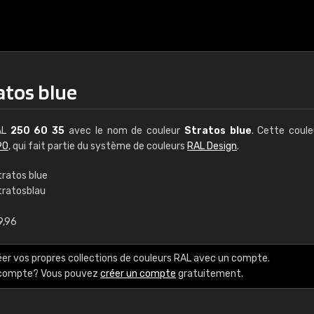
atos blue
RAL
250 60 35
avec le nom de couleur
Stratos blue
. Cette coul
90
, qui fait partie du système de couleurs
RAL Design
.
tratos blue
tratosblau
€15
9,96
RAL K7 à base d'e
éer vos propres collections de couleurs RAL avec un compte.
216 couleurs RAL Class
e compte? Vous pouvez
créer un compte
gratuitement.
5 x 15 cm, brillant