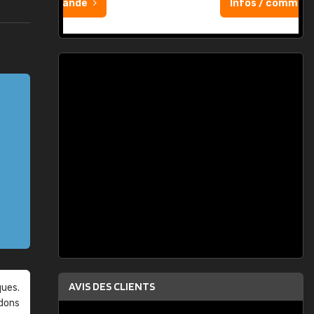
Infos / commande
AVIS DES CLIENTS
ques.
ndons