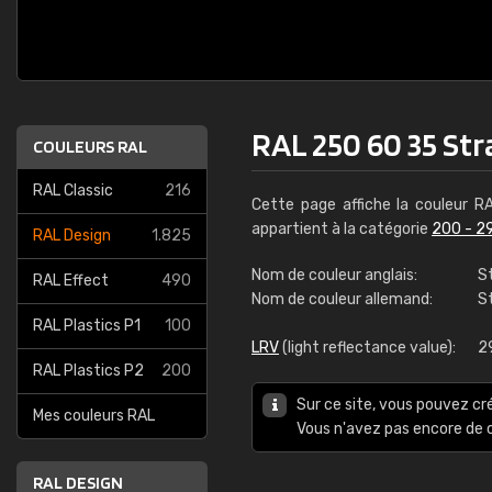
RAL 250 60 35 Str
COULEURS RAL
RAL Classic
216
Cette page affiche la couleur 
appartient à la catégorie
200 - 2
RAL Design
1.825
Nom de couleur anglais:
S
RAL Effect
490
Nom de couleur allemand:
S
RAL Plastics P1
100
LRV
(light reflectance value):
2
RAL Plastics P2
200
Sur ce site, vous pouvez cr
Mes couleurs RAL
Vous n'avez pas encore d
RAL DESIGN