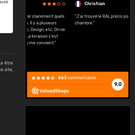
avoir
Christian
rement quels
"J'ai trouvé le RAL précis pour le ton de ma
"
lusieurs
chambre."
, etc. On ne
son s'est
vient."
ur être
ce site,
463
commentaires
9,0