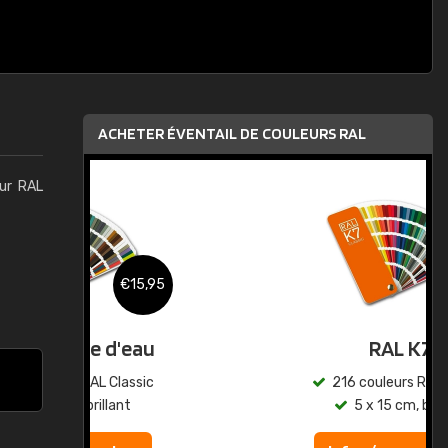
ACHETER ÉVENTAIL DE COULEURS RAL
eur RAL
,95
€15,95
au
RAL K7
ic
216 couleurs RAL Classic
5 x 15 cm, brillant