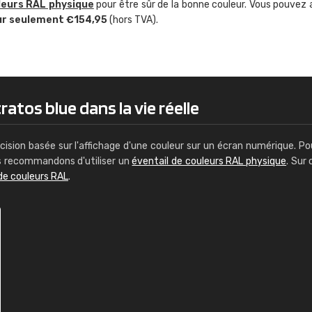
leurs RAL physique
pour être sûr de la bonne couleur. Vous pouvez 
Guillaume Euvrard
ur seulement €154,95
(hors TVA).
"Le site ne permet pas de voir clai
sont les produits disponibles. Il y a p
palettes de couleurs: Classic, Design
comprend pas qui est quoi. La livrai
bien passé et le produit reçu me con
ratos blue dans la vie réelle
cision basée sur l'affichage d'une couleur sur un écran numérique. Po
us recommandons d'utiliser un
éventail de couleurs RAL physique
. Sur 
de couleurs RAL
.