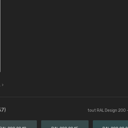
L
57)
tout RAL Design 200 