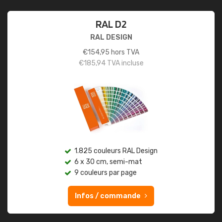
RAL D2
RAL DESIGN
€
154,95
hors TVA
€
185,94
TVA incluse
1.825 couleurs RAL Design
6 x 30 cm, semi-mat
9 couleurs par page
Infos / commande