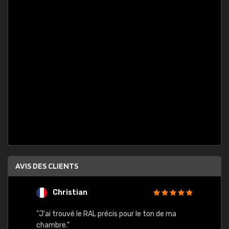
AVIS DES CLIENTS
Christian
F
 quels
"J'ai trouvé le RAL précis pour le ton de ma
"Bien 
rs
chambre."