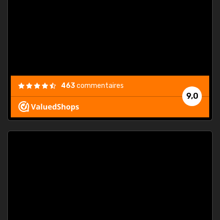
. On ne
est
."
463
commentaires
9,0