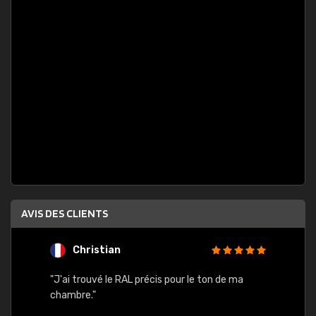
AVIS DES CLIENTS
Christian
F
 quels
"J'ai trouvé le RAL précis pour le ton de ma
"Bien 
rs
chambre."
. On ne