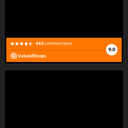
est
."
463
commentaires
9,0