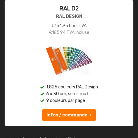
RAL D2
RAL DESIGN
€
154,95
hors TVA
€
185,94
TVA incluse
1.825 couleurs RAL Design
6 x 30 cm, semi-mat
9 couleurs par page
Infos / commande