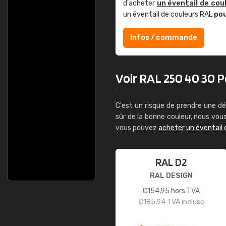
d'acheter
un éventail de cou
un éventail de couleurs RAL
po
Infos / commande
Voir RAL 250 40 30 Po
C'est un risque de prendre une dé
sûr de la bonne couleur, nous vo
vous pouvez
acheter un éventail 
RAL D2
RAL DESIGN
€
154,95
hors TVA
€
185,94
TVA incluse