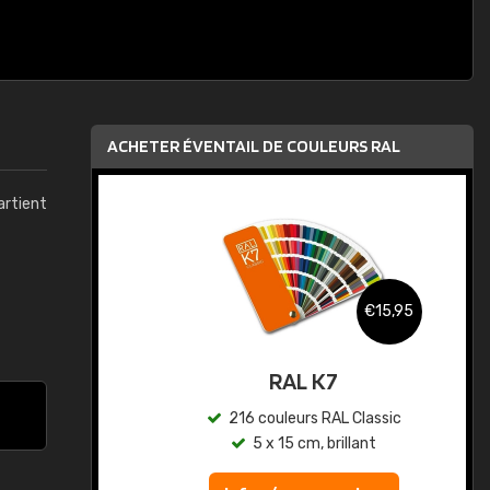
ACHETER ÉVENTAIL DE COULEURS RAL
artient
,95
€15,95
au
RAL K7
ic
216 couleurs RAL Classic
5 x 15 cm, brillant