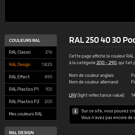
RAL 250 40 30 Poo
COULEURS RAL
RAL Classic
216
Cette page affiche la couleur RAL
à la catégorie
200 - 290
, qui fai
RAL Design
1.825
Nom de couleur anglais:
Po
RAL Effect
490
Nom de couleur allemand:
P
RAL Plastics P1
100
LRV
(light reflectance value):
1
RAL Plastics P2
200
Sur ce site, vous pouvez cr
Mes couleurs RAL
Vous n'avez pas encore d
RAL DESIGN