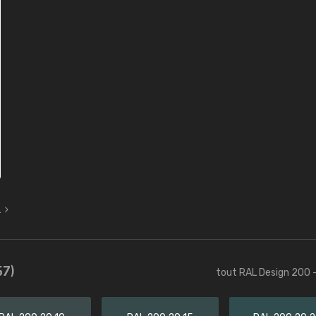
L
57)
tout RAL Design 200 