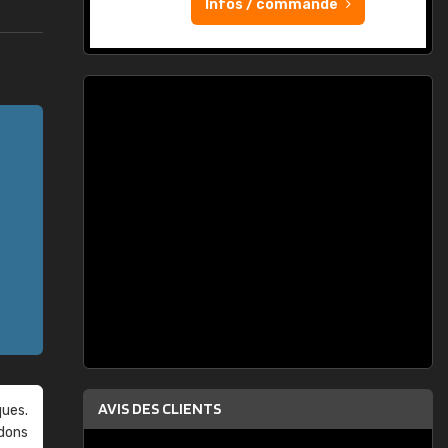
Infos / commande
AVIS DES CLIENTS
ques.
ndons