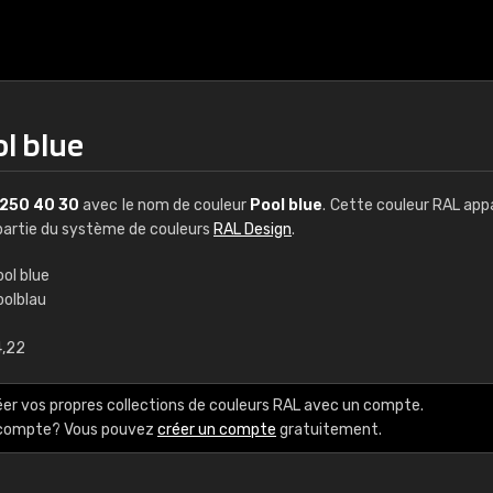
l blue
250 40 30
avec le nom de couleur
Pool blue
. Cette couleur RAL app
t partie du système de couleurs
RAL Design
.
ol blue
oolblau
€15
4,22
RAL K7 à base d'e
éer vos propres collections de couleurs RAL avec un compte.
216 couleurs RAL Class
e compte? Vous pouvez
créer un compte
gratuitement.
5 x 15 cm, brillant