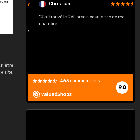
avoir
Christian
rement quels
"J'ai trouvé le RAL précis pour le ton de ma
"
lusieurs
chambre."
, etc. On ne
son s'est
vient."
ur être
ce site,
463
commentaires
9,0