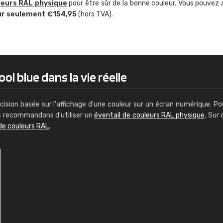
leurs RAL physique
pour être sûr de la bonne couleur. Vous pouvez 
Guillaume Euvrard
ur seulement €154,95
(hors TVA).
"Le site ne permet pas de voir clai
sont les produits disponibles. Il y a p
palettes de couleurs: Classic, Design
comprend pas qui est quoi. La livrai
bien passé et le produit reçu me con
ol blue dans la vie réelle
cision basée sur l'affichage d'une couleur sur un écran numérique. Po
us recommandons d'utiliser un
éventail de couleurs RAL physique
. Sur 
de couleurs RAL
.