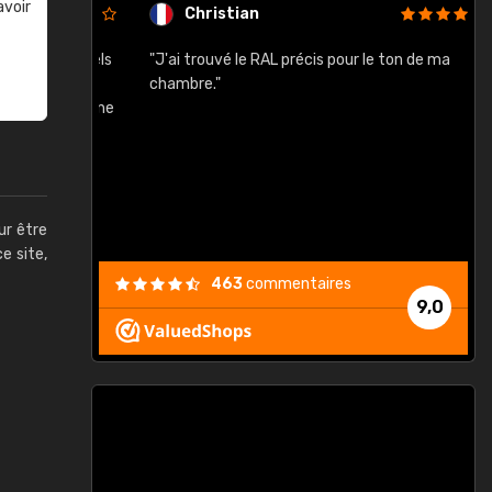
avoir
Christian
rement quels
"J'ai trouvé le RAL précis pour le ton de ma
"
lusieurs
chambre."
, etc. On ne
son s'est
vient."
ur être
ce site,
463
commentaires
9,0