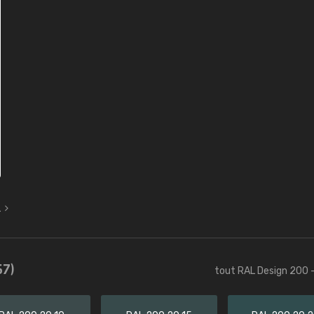
L
57)
tout RAL Design 200 