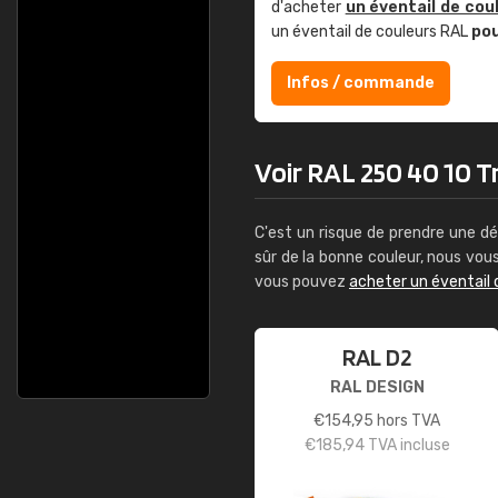
d'acheter
un éventail de cou
un éventail de couleurs RAL
po
Infos / commande
Voir RAL 250 40 10 Tr
C'est un risque de prendre une dé
sûr de la bonne couleur, nous vo
vous pouvez
acheter un éventail 
RAL D2
RAL DESIGN
€
154,95
hors TVA
€
185,94
TVA incluse