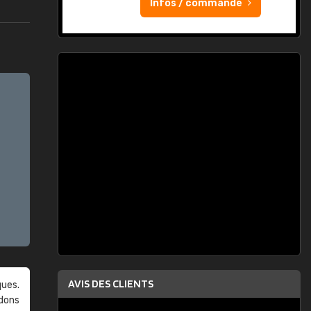
Infos / commande
AVIS DES CLIENTS
ques.
ndons