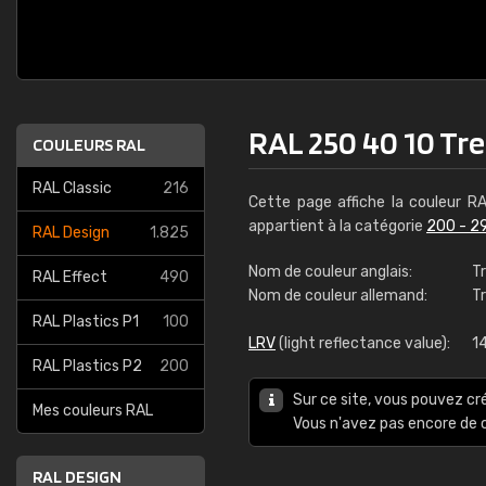
RAL 250 40 10 Tr
COULEURS RAL
RAL Classic
216
Cette page affiche la couleur R
appartient à la catégorie
200 - 2
RAL Design
1.825
Nom de couleur anglais:
Tr
RAL Effect
490
Nom de couleur allemand:
T
RAL Plastics P1
100
LRV
(light reflectance value):
1
RAL Plastics P2
200
Sur ce site, vous pouvez cr
Mes couleurs RAL
Vous n'avez pas encore d
RAL DESIGN