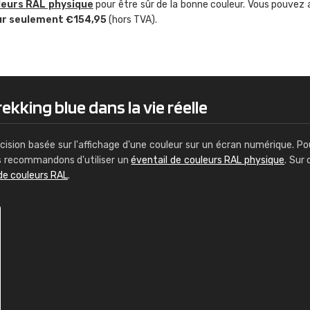
leurs RAL physique
pour être sûr de la bonne couleur. Vous pouvez 
Guillaume Euvrard
ur seulement €154,95
(hors TVA).
"Le site ne permet pas de voir clai
sont les produits disponibles. Il y a p
palettes de couleurs: Classic, Design
comprend pas qui est quoi. La livrai
bien passé et le produit reçu me con
ekking blue dans la vie réelle
cision basée sur l'affichage d'une couleur sur un écran numérique. Po
us recommandons d'utiliser un
éventail de couleurs RAL physique
. Sur 
de couleurs RAL
.