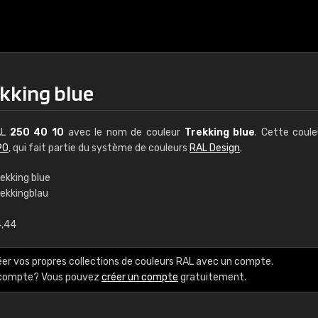
ekking blue
AL
250 40 10
avec le nom de couleur
Trekking blue
. Cette coul
90
, qui fait partie du système de couleurs
RAL Design
.
ekking blue
rekkingblau
€15
4,44
RAL K7 à base d'e
éer vos propres collections de couleurs RAL avec un compte.
216 couleurs RAL Class
e compte? Vous pouvez
créer un compte
gratuitement.
5 x 15 cm, brillant