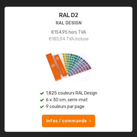
RAL D2
RAL DESIGN
€
154,95
hors TVA
€
185,94
TVA incluse
1.825 couleurs RAL Design
6 x 30 cm, semi-mat
9 couleurs par page
Infos / commande