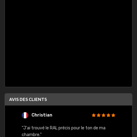
AVIS DES CLIENTS
Christian
F
 quels
"J'ai trouvé le RAL précis pour le ton de ma
"Bien 
rs
chambre."