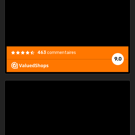
. On ne
est
."
463
commentaires
9,0