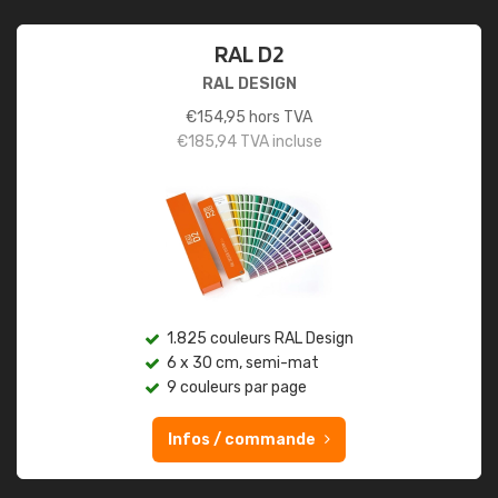
RAL D2
RAL DESIGN
€
154,95
hors TVA
€
185,94
TVA incluse
1.825 couleurs RAL Design
6 x 30 cm, semi-mat
9 couleurs par page
Infos / commande