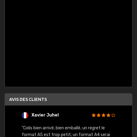
AVIS DES CLIENTS
Xavier Juhel
G
"Colis bien arrivé, bien emballé, un regret le
"Le si
format A5 est trop petit, un format A4 serai
sont l