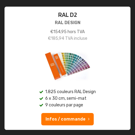
RAL D2
RAL DESIGN
€
154,95
hors TVA
€
185,94
TVA incluse
1.825 couleurs RAL Design
6 x 30 cm, semi-mat
9 couleurs par page
Infos / commande