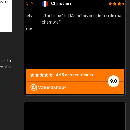
avoir
Christian
rement quels
"J'ai trouvé le RAL précis pour le ton de ma
"
lusieurs
chambre."
, etc. On ne
son s'est
vient."
ur être
ce site,
463
commentaires
9,0