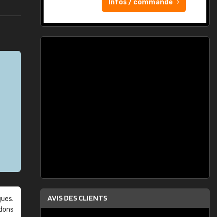
Infos / commande
AVIS DES CLIENTS
ques.
ndons