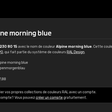
ine morning blue
230 80 15
avec le nom de couleur
Alpine morning blue
. Cette coul
90
, qui fait partie du système de couleurs
RAL Design
.
lpine morning blue
lpenmorgenblau
€15
7,88
RAL K7 à base d'e
éer vos propres collections de couleurs RAL avec un compte.
216 couleurs RAL Class
e compte? Vous pouvez
créer un compte
gratuitement.
5 x 15 cm, brillant