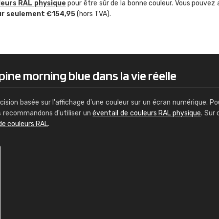
leurs RAL physique
pour être sûr de la bonne couleur. Vous pouvez 
Guillaume Euvrard
ur seulement €154,95
(hors TVA).
"Le site ne permet pas de voir clai
sont les produits disponibles. Il y a p
palettes de couleurs: Classic, Design
comprend pas qui est quoi. La livrai
bien passé et le produit reçu me con
pine morning blue dans la vie réelle
cision basée sur l'affichage d'une couleur sur un écran numérique. Po
us recommandons d'utiliser un
éventail de couleurs RAL physique
. Sur 
de couleurs RAL
.