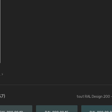
L
57)
tout RAL Design 200 