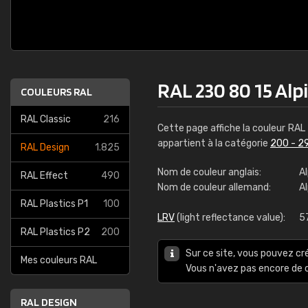
RAL 230 80 15 Alp
COULEURS RAL
RAL Classic
216
Cette page affiche la couleur RAL
appartient à la catégorie
200 - 2
RAL Design
1.825
Nom de couleur anglais:
A
RAL Effect
490
Nom de couleur allemand:
A
RAL Plastics P1
100
LRV
(light reflectance value):
5
RAL Plastics P2
200
Sur ce site, vous pouvez cr
Mes couleurs RAL
Vous n'avez pas encore d
RAL DESIGN