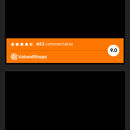
est
."
463
commentaires
9,0