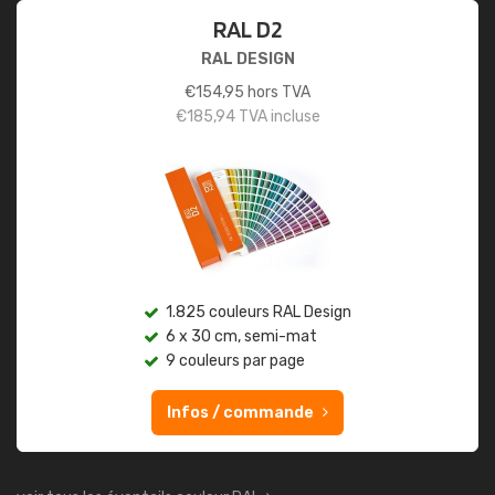
RAL D2
RAL DESIGN
€
154,95
hors TVA
€
185,94
TVA incluse
1.825 couleurs RAL Design
6 x 30 cm, semi-mat
9 couleurs par page
Infos / commande