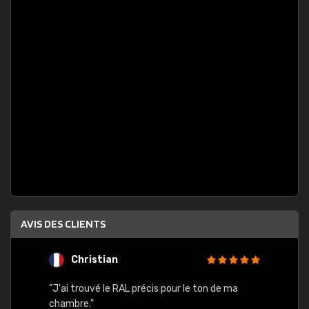
AVIS DES CLIENTS
Christian
F
 quels
"J'ai trouvé le RAL précis pour le ton de ma
"Bien 
rs
chambre."