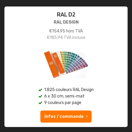
RAL D2
RAL DESIGN
€
154,95
hors TVA
€
185,94
TVA incluse
1.825 couleurs RAL Design
6 x 30 cm, semi-mat
9 couleurs par page
Infos / commande