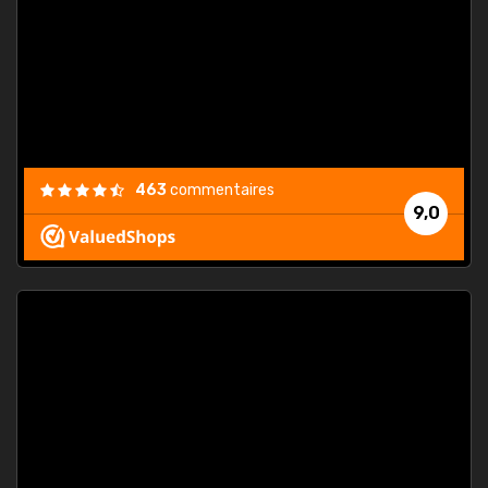
. On ne
est
."
463
commentaires
9,0