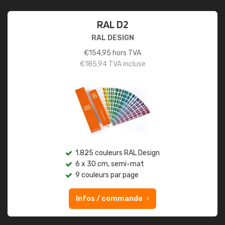
RAL D2
RAL DESIGN
€
154,95
hors TVA
€
185,94
TVA incluse
1.825 couleurs RAL Design
6 x 30 cm, semi-mat
9 couleurs par page
Infos / commande