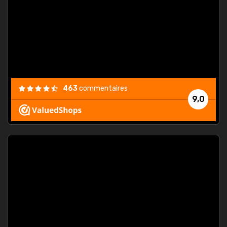
. On ne
est
."
463
commentaires
9,0