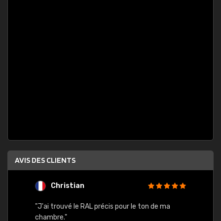
AVIS DES CLIENTS
Christian
F
 quels
"J'ai trouvé le RAL précis pour le ton de ma
"Bien 
rs
chambre."