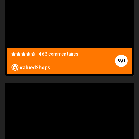
. On ne
est
."
463
commentaires
9,0