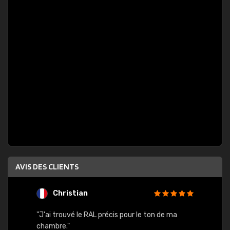
AVIS DES CLIENTS
Christian
F
 quels
"J'ai trouvé le RAL précis pour le ton de ma
"Bien 
rs
chambre."