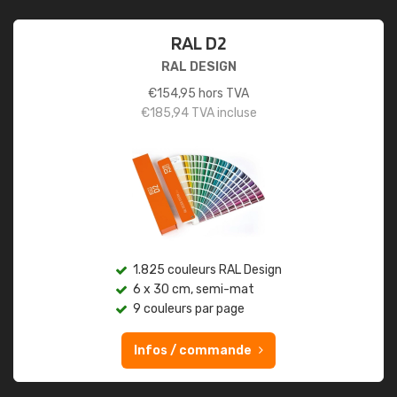
RAL D2
RAL DESIGN
€
154,95
hors TVA
€
185,94
TVA incluse
1.825 couleurs RAL Design
6 x 30 cm, semi-mat
9 couleurs par page
Infos / commande