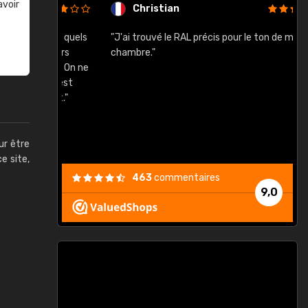
avoir
Christian
rement quels
"J'ai trouvé le RAL précis pour le ton de ma
"
lusieurs
chambre."
, etc. On ne
son s'est
vient."
ur être
ce site,
463
commentaires
9,0