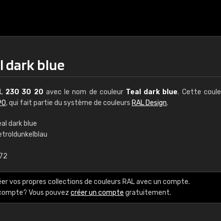
l dark blue
AL
230 30 20
avec le nom de couleur
Teal dark blue
. Cette coul
90
, qui fait partie du système de couleurs
RAL Design
.
al dark blue
etroldunkelblau
€15
,72
RAL K7 à base d'e
éer vos propres collections de couleurs RAL avec un compte.
216 couleurs RAL Class
e compte? Vous pouvez
créer un compte
gratuitement.
5 x 15 cm, brillant