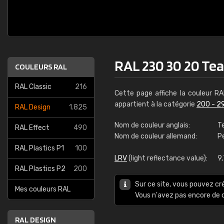
RAL 230 30 20 Tea
COULEURS RAL
RAL Classic
216
Cette page affiche la couleur R
appartient à la catégorie
200 - 2
RAL Design
1.825
Nom de couleur anglais:
Te
RAL Effect
490
Nom de couleur allemand:
P
RAL Plastics P1
100
LRV
(light reflectance value):
9
RAL Plastics P2
200
Sur ce site, vous pouvez cr
Mes couleurs RAL
Vous n'avez pas encore d
RAL DESIGN