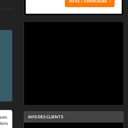
Infos / commande
AVIS DES CLIENTS
ques.
ndons