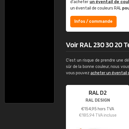
d'acheter
un éventail de cou
un éventail de couleurs RAL
po
Infos / commande
Voir RAL 230 30 20 Te
C'est un risque de prendre une dé
sûr de la bonne couleur, nous vo
vous pouvez
acheter un éventail 
RAL D2
RAL DESIGN
€
154,95
hors TVA
€
185,94
TVA incluse