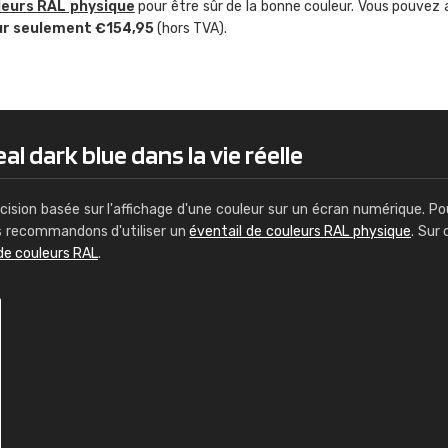
leurs RAL physique
pour être sûr de la bonne couleur. Vous pouvez 
Guillaume Euvrard
ur seulement €154,95
(hors TVA).
"Le site ne permet pas de voir clai
sont les produits disponibles. Il y a p
palettes de couleurs: Classic, Design
comprend pas qui est quoi. La livrai
bien passé et le produit reçu me con
al dark blue dans la vie réelle
cision basée sur l'affichage d'une couleur sur un écran numérique. Po
us recommandons d'utiliser un
éventail de couleurs RAL physique
. Sur 
de couleurs RAL
.