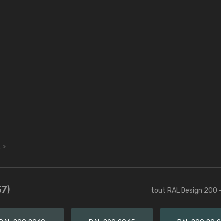
L
57)
tout RAL Design 200 