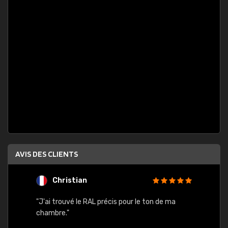
AVIS DES CLIENTS
Christian
F
 quels
"J'ai trouvé le RAL précis pour le ton de ma
"Bien 
rs
chambre."
. On ne