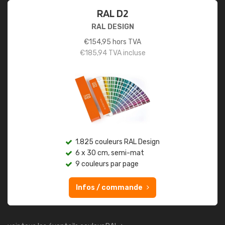
RAL D2
RAL DESIGN
€
154,95
hors TVA
€
185,94
TVA incluse
1.825 couleurs RAL Design
6 x 30 cm, semi-mat
9 couleurs par page
Infos / commande