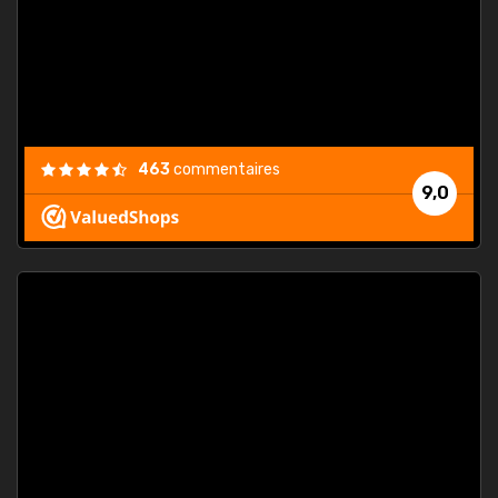
est
."
463
commentaires
9,0