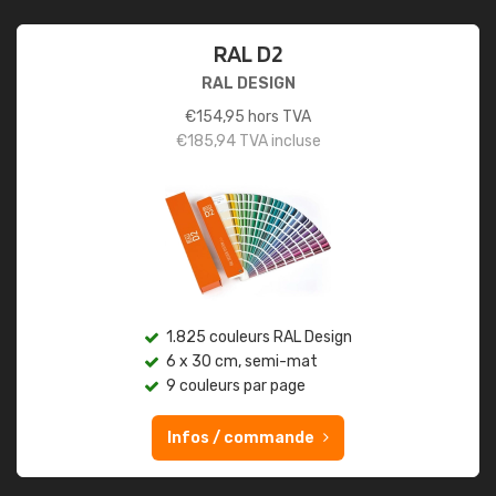
RAL D2
RAL DESIGN
€
154,95
hors TVA
€
185,94
TVA incluse
1.825 couleurs RAL Design
6 x 30 cm, semi-mat
9 couleurs par page
Infos / commande