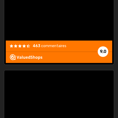
. On ne
est
."
463
commentaires
9,0