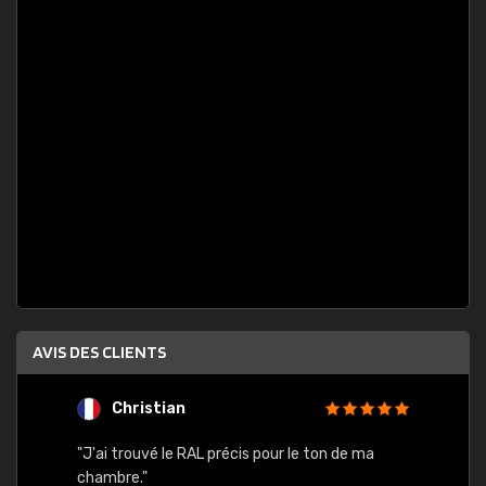
AVIS DES CLIENTS
Christian
F
 quels
"J'ai trouvé le RAL précis pour le ton de ma
"Bien 
rs
chambre."